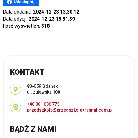
Udostępnij
Data dodania:
2024-12-23 13:30:12
Data edycji:
2024-12-23 13:31:39
Ilość wyświetleń:
518
KONTAKT
Adres pocztowy:
80-059 Gdańsk
ul. Żuławska 108
+48 881 000 775
przedszkole@przedszkolekrasnal.com.pl
BĄDŹ Z NAMI