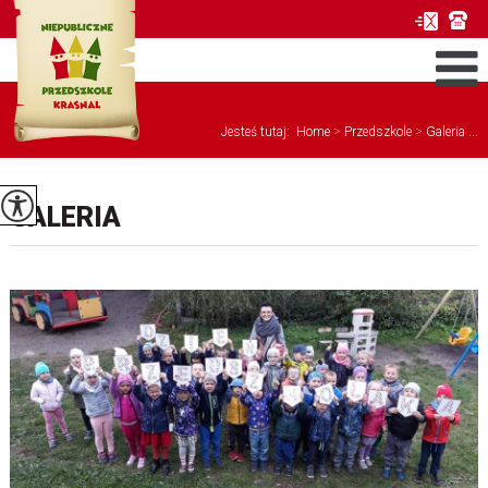
Jesteś tutaj:
Home
>
Przedszkole
>
Galeria ...
GALERIA