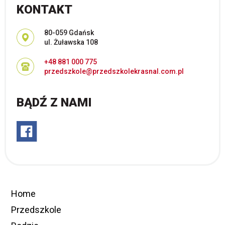
KONTAKT
Adres pocztowy:
80-059 Gdańsk
ul. Żuławska 108
+48 881 000 775
przedszkole@przedszkolekrasnal.com.pl
BĄDŹ Z NAMI
Home
Przedszkole