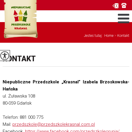
Jesteś tutaj:
Home
>
Kontakt
KONTAKT
Niepubliczne Przedszkole „Krasnal” Izabela Brzoskowska-
Hańska
ul. Żuławska 108
80-059 Gdańsk
Telefon: 881 000 775
Mail:
przedszkole@przedszkolekrasnal.com.pl
Facebook
https://www.facebook.com/przedszkoleorunia/