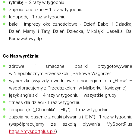
rytmikę – 2 razy w tygodniu
zajęcia taneczne – 1 raz w tygodniu
logopedę - 1 raz w tygodniu
bale i imprezy okolicznościowe - Dzień Babci i Dziadka,
Dzień Mamy i Taty, Dzień Dziecka, Mikołajki, Jasełka, Bal
Karnawałowy itp.
Co Nas wyróżnia:
zdrowe i smaczne posiłki przygotowywane
w Niepublicznym Przedszkolu ,,Parkowe Wzgórze''
wycieczki (wyjazdy dwudniowe z noclegiem dla ,,Elfów'' –
współpracujemy z Przedszkolami w Malborku i Kwidzynie)
język angielski – 4 razy w tygodniu – wszystkie grupy
fitness dla dzieci - 1 raz w tygodniu
terapia ręki (,,Chochliki'' i ,,Elfy'') - 1 raz w tygodniu
zajęcia na basenie z nauki pływania (,,Elfy") - 1 raz w tygodniu
(współpracujemy ze szkołą pływania MySportPlus
https://mysportplus.pl/
)