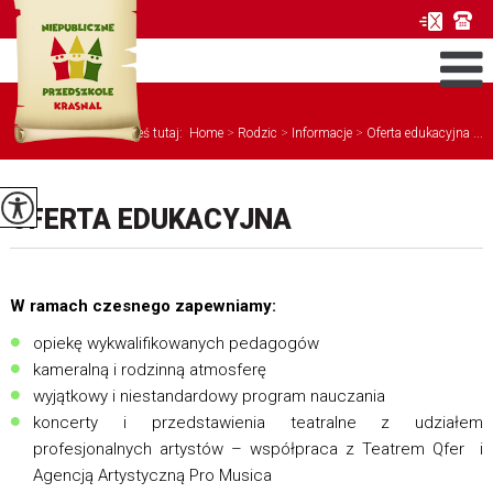
Jesteś tutaj:
Home
>
Rodzic
>
Informacje
>
Oferta edukacyjna ...
OFERTA EDUKACYJNA
W ramach czesnego zapewniamy:
opiekę wykwalifikowanych pedagogów
kameralną i rodzinną atmosferę
wyjątkowy i niestandardowy program nauczania
koncerty i przedstawienia teatralne z udziałem
profesjonalnych artystów – współpraca z Teatrem Qfer i
Agencją Artystyczną Pro Musica