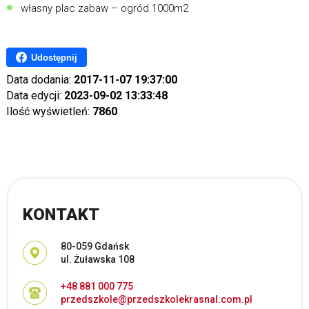
własny plac zabaw – ogród 1000m2
Udostępnij
Data dodania:
2017-11-07 19:37:00
Data edycji:
2023-09-02 13:33:48
Ilość wyświetleń:
7860
KONTAKT
Adres pocztowy:
80-059 Gdańsk
ul. Żuławska 108
+48 881 000 775
przedszkole@przedszkolekrasnal.com.pl