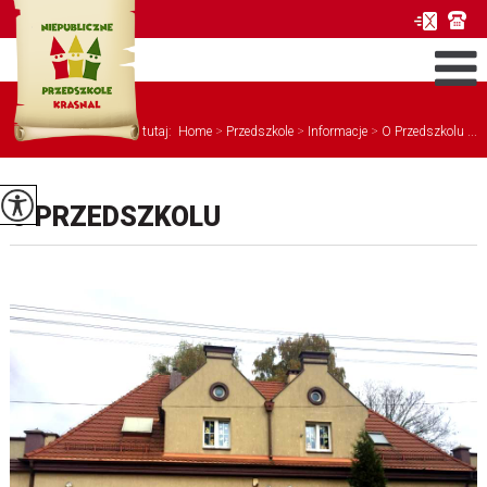
Jesteś tutaj:
Home
>
Przedszkole
>
Informacje
>
O Przedszkolu ...
O PRZEDSZKOLU