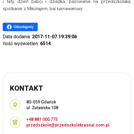
i taty, dzień babci i dziadka, pasowanie na przedszkolaka,
spotkanie z Mikołajem, bal karnawałowy
Udostępnij
Data dodania:
2017-11-07 19:39:06
Ilość wyświetleń:
6514
KONTAKT
Adres pocztowy:
80-059 Gdańsk
ul. Żuławska 108
+48 881 000 775
przedszkole@przedszkolekrasnal.com.pl