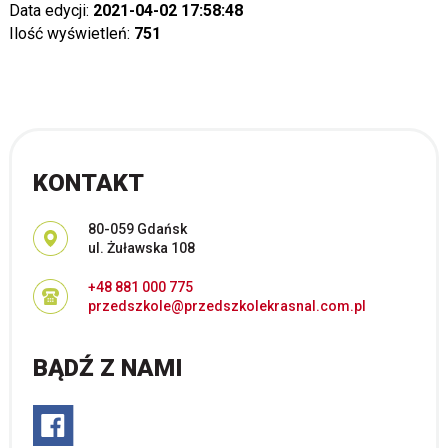
Data edycji:
2021-04-02 17:58:48
Ilość wyświetleń:
751
KONTAKT
Adres pocztowy:
80-059 Gdańsk
ul. Żuławska 108
+48 881 000 775
przedszkole@przedszkolekrasnal.com.pl
BĄDŹ Z NAMI