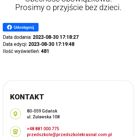
Prosimy o przyjście bez dzieci.
Udostępnij
Data dodania:
2023-08-30 17:18:27
Data edycji:
2023-08-30 17:19:48
Ilość wyświetleń:
481
KONTAKT
Adres pocztowy:
80-059 Gdańsk
ul. Żuławska 108
+48 881 000 775
przedszkole@przedszkolekrasnal.com.pl