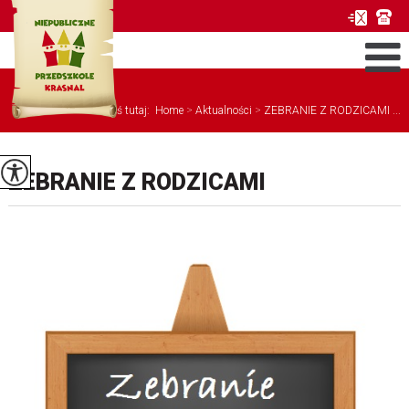
Jesteś tutaj:
Home
>
Aktualności
>
ZEBRANIE Z RODZICAMI ...
ZEBRANIE Z RODZICAMI