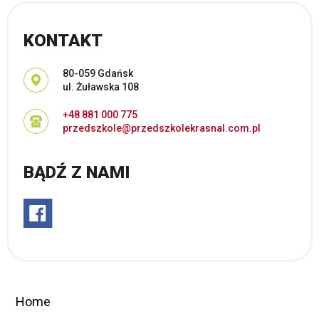
KONTAKT
Adres pocztowy:
80-059 Gdańsk
ul. Żuławska 108
+48 881 000 775
przedszkole@przedszkolekrasnal.com.pl
BĄDŹ Z NAMI
Home