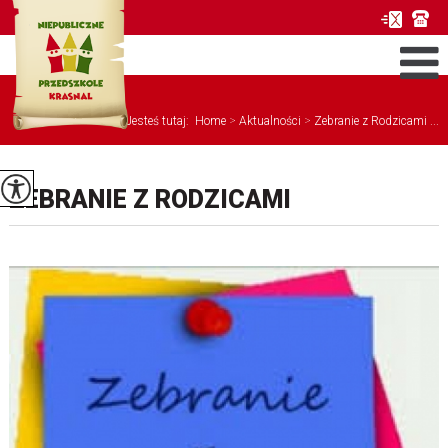
Jesteś tutaj:
Home
>
Aktualności
>
Zebranie z Rodzicami ...
ZEBRANIE Z RODZICAMI