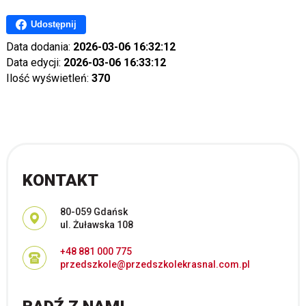
Udostępnij
Data dodania:
2026-03-06 16:32:12
Data edycji:
2026-03-06 16:33:12
Ilość wyświetleń:
370
KONTAKT
Adres pocztowy:
80-059 Gdańsk
ul. Żuławska 108
+48 881 000 775
przedszkole@przedszkolekrasnal.com.pl