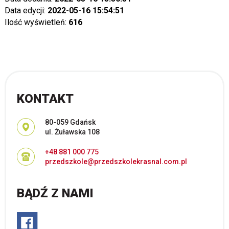
Data edycji:
2022-05-16 15:54:51
Ilość wyświetleń:
616
KONTAKT
Adres pocztowy:
80-059 Gdańsk
ul. Żuławska 108
+48 881 000 775
przedszkole@przedszkolekrasnal.com.pl
BĄDŹ Z NAMI