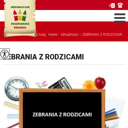
Jesteś tutaj:
Home
>
Aktualności
>
ZEBRANIA Z RODZICAMI ...
ZEBRANIA Z RODZICAMI