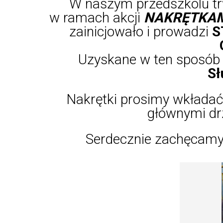
W naszym przedszkolu tr
w ramach akcji
NAKRĘTKAM
zainicjowało i prowadzi
S
Uzyskane w ten sposób 
Sł
Nakrętki prosimy wkładać 
głównymi dr
Serdecznie zachęcamy d