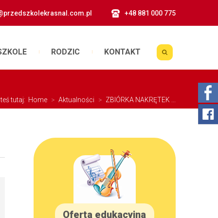
@przedszkolekrasnal.com.pl
+48 881 000 775
SZKOLE
RODZIC
KONTAKT
teś tutaj:
Home
>
Aktualności
>
ZBIÓRKA NAKRĘTEK ...
Oferta edukacyjna