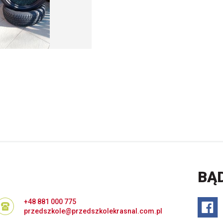
BĄ
+48 881 000 775
przedszkole@przedszkolekrasnal.com.pl