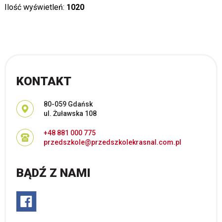
Ilość wyświetleń:
1020
KONTAKT
Adres pocztowy:
80-059 Gdańsk
ul. Żuławska 108
+48 881 000 775
przedszkole@przedszkolekrasnal.com.pl
BĄDŹ Z NAMI