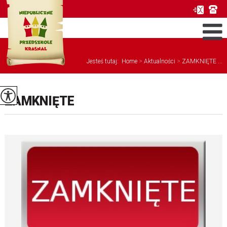
Jesteś tutaj:
Home
>
Aktualności
>
ZAMKNIĘTE ...
ZAMKNIĘTE