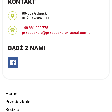
KONTAKT
Adres pocztowy:
80-059 Gdańsk
ul. Żuławska 108
+48 881 000 775
przedszkole@przedszkolekrasnal.com.pl
BĄDŹ Z NAMI
Home
Przedszkole
Rodzic