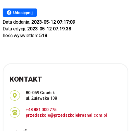
Udostępnij
Data dodania:
2023-05-12 07:17:09
Data edycji:
2023-05-12 07:19:38
Ilość wyświetleń:
518
KONTAKT
Adres pocztowy:
80-059 Gdańsk
ul. Żuławska 108
+48 881 000 775
przedszkole@przedszkolekrasnal.com.pl