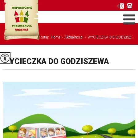
Jesteś tutaj:
Home
>
Aktualności
>
WYCIECZKA DO GODZISZ ...
WYCIECZKA DO GODZISZEWA