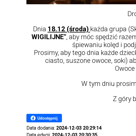
Dr
Dnia
18.12 (środa)
każda grupa (Skr
WIGILIJNE"
, aby móc spędzić razem
śpiewaniu kolęd i pod
Prosimy, aby tego dnia każde dzieck
ciasto, suszone owoce, soki) a
Owoce
W tym dniu prosimy
Z góry 
Udostępnij
Data dodania:
2024-12-03 20:29:14
Data edycji:
2024-12-03 20:30:35