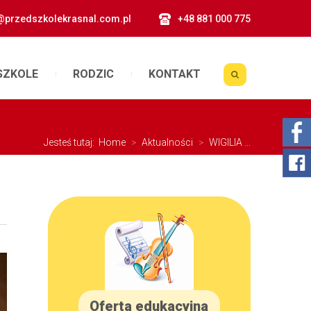
@przedszkolekrasnal.com.pl
+48 881 000 775
SZKOLE
RODZIC
KONTAKT
Jesteś tutaj:
Home
>
Aktualności
>
WIGILIA ...
Oferta edukacyjna