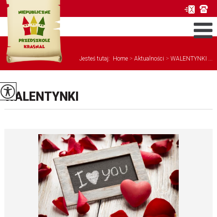
Jesteś tutaj:
Home
>
Aktualności
>
WALENTYNKI ...
WALENTYNKI