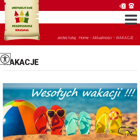
Jesteś tutaj:
Home
>
Aktualności
>
WAKACJE ...
WAKACJE