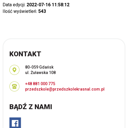
Data edycji:
2022-07-16 11:58:12
Ilość wyświetleń:
543
KONTAKT
Adres pocztowy:
80-059 Gdańsk
ul. Żuławska 108
+48 881 000 775
przedszkole@przedszkolekrasnal.com.pl
BĄDŹ Z NAMI