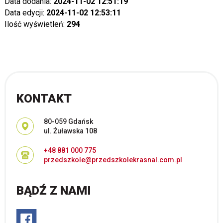
Data dodania:
2024-11-02 12:51:19
Data edycji:
2024-11-02 12:53:11
Ilość wyświetleń:
294
KONTAKT
Adres pocztowy:
80-059 Gdańsk
ul. Żuławska 108
+48 881 000 775
przedszkole@przedszkolekrasnal.com.pl
BĄDŹ Z NAMI