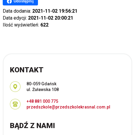
Udostępnij
Data dodania:
2021-11-02 19:56:21
Data edycji:
2021-11-02 20:00:21
Ilość wyświetleń:
622
KONTAKT
Adres pocztowy:
80-059 Gdańsk
ul. Żuławska 108
+48 881 000 775
przedszkole@przedszkolekrasnal.com.pl
BĄDŹ Z NAMI