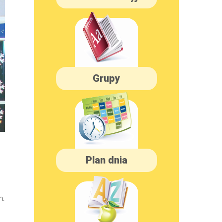
Grupy
Plan dnia
h.