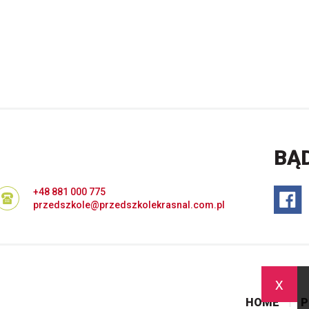
BĄ
+48 881 000 775
przedszkole@przedszkolekrasnal.com.pl
x
HOME
P