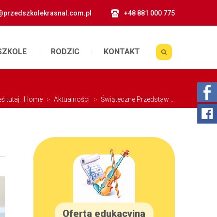
@przedszkolekrasnal.com.pl
+48 881 000 775
SZKOLE
RODZIC
KONTAKT
eś tutaj:
Home
>
Aktualności
>
Świąteczne Przedstaw ...
Oferta edukacyjna