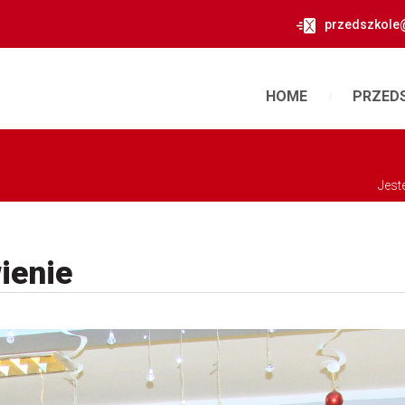
przedszkole
HOME
PRZED
Jest
ienie