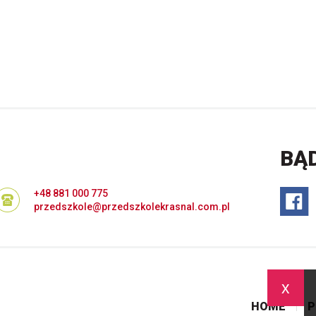
BĄ
+48 881 000 775
przedszkole@przedszkolekrasnal.com.pl
x
HOME
P