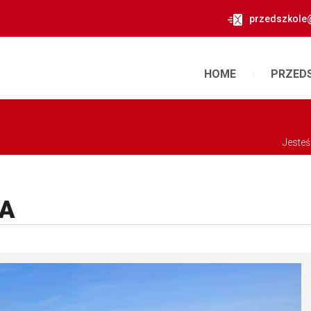
przedszkole
HOME
PRZED
Jesteś
A