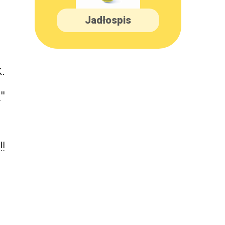
Jadłospis
.
'
!