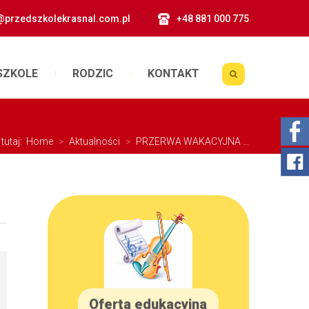
@przedszkolekrasnal.com.pl
+48 881 000 775
SZKOLE
RODZIC
KONTAKT
 tutaj:
Home
>
Aktualności
>
PRZERWA WAKACYJNA ...
Oferta edukacyjna