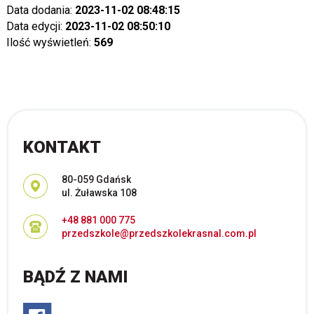
Data dodania:
2023-11-02 08:48:15
Data edycji:
2023-11-02 08:50:10
Ilość wyświetleń:
569
KONTAKT
Adres pocztowy:
80-059 Gdańsk
ul. Żuławska 108
+48 881 000 775
przedszkole@przedszkolekrasnal.com.pl
BĄDŹ Z NAMI