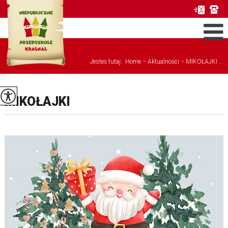
Jesteś tutaj:
Home
>
Aktualności
>
MIKOŁAJKI ...
MIKOŁAJKI