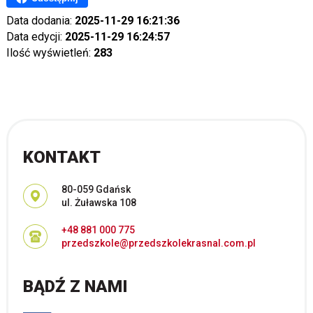
Data dodania:
2025-11-29 16:21:36
Data edycji:
2025-11-29 16:24:57
Ilość wyświetleń:
283
KONTAKT
Adres pocztowy:
80-059 Gdańsk
ul. Żuławska 108
+48 881 000 775
przedszkole@przedszkolekrasnal.com.pl
BĄDŹ Z NAMI