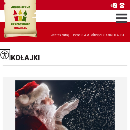
Jesteś tutaj:
Home
>
Aktualności
>
MIKOŁAJKI ...
MIKOŁAJKI