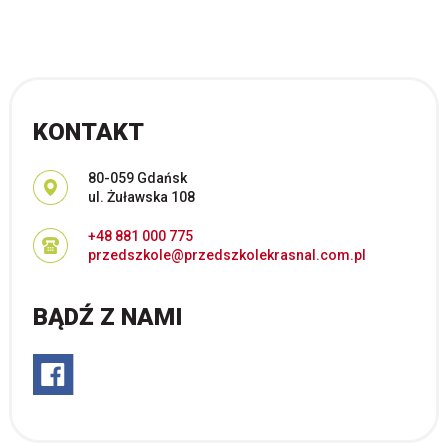
KONTAKT
Adres pocztowy:
80-059 Gdańsk
ul. Żuławska 108
+48 881 000 775
przedszkole@przedszkolekrasnal.com.pl
BĄDŹ Z NAMI