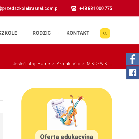
@przedszkolekrasnal.com.pl
+48 881 000 775
SZKOLE
RODZIC
KONTAKT
Jesteś tutaj:
Home
>
Aktualności
>
MIKOŁAJKI ...
Oferta edukacyjna