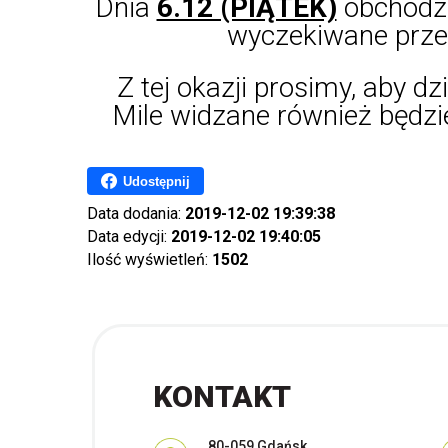
Dnia
6.12 (PIĄTEK)
obchodzi
wyczekiwane prze
Z tej okazji prosimy, aby dz
Mile widzane również będz
Udostępnij
Data dodania:
2019-12-02 19:39:38
Data edycji:
2019-12-02 19:40:05
Ilość wyświetleń:
1502
KONTAKT
Adres pocztowy:
80-059 Gdańsk