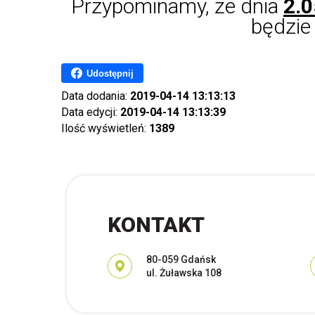
Przypominamy, że dnia
2.
będzi
Udostępnij
Data dodania:
2019-04-14 13:13:13
Data edycji:
2019-04-14 13:13:39
Ilość wyświetleń:
1389
KONTAKT
Adres pocztowy:
80-059 Gdańsk
ul. Żuławska 108