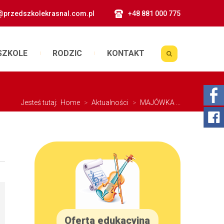
@przedszkolekrasnal.com.pl
+48 881 000 775
SZKOLE
RODZIC
KONTAKT
Jesteś tutaj:
Home
>
Aktualności
>
MAJÓWKA ...
Oferta edukacyjna