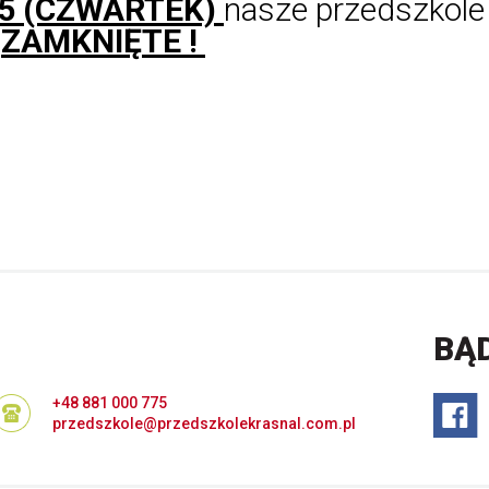
05 (CZWARTEK)
nasze przedszkole
e
ZAMKNIĘTE !
BĄ
+48 881 000 775
przedszkole@przedszkolekrasnal.com.pl