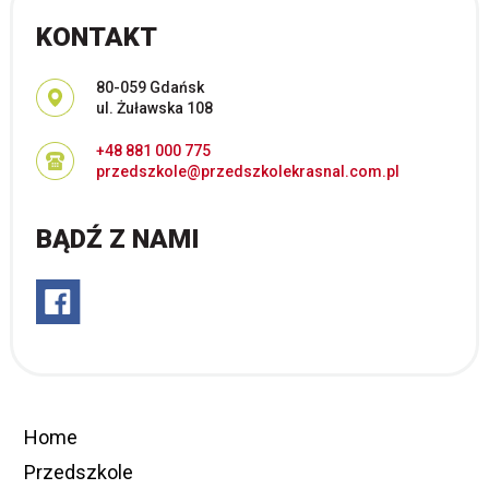
KONTAKT
Adres pocztowy:
80-059 Gdańsk
ul. Żuławska 108
+48 881 000 775
przedszkole@przedszkolekrasnal.com.pl
BĄDŹ Z NAMI
Home
Przedszkole