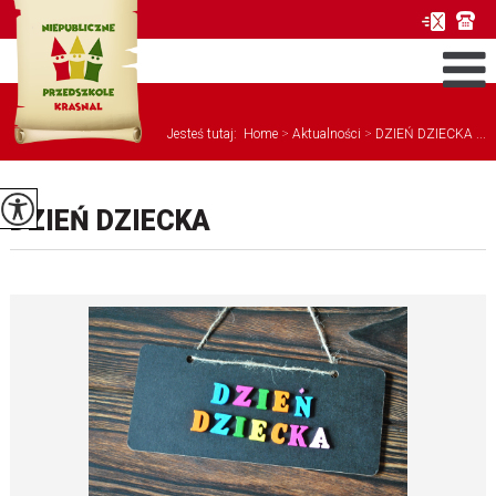
Jesteś tutaj:
Home
>
Aktualności
>
DZIEŃ DZIECKA ...
DZIEŃ DZIECKA