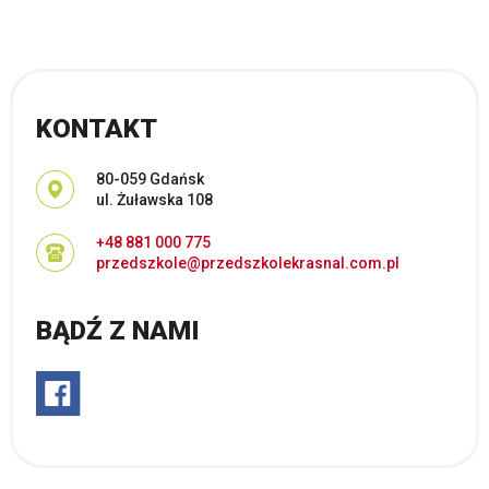
KONTAKT
Adres pocztowy:
80-059 Gdańsk
ul. Żuławska 108
+48 881 000 775
przedszkole@przedszkolekrasnal.com.pl
BĄDŹ Z NAMI