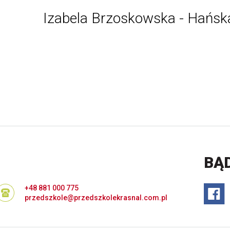
Izabela Brzoskowska - Hańsk
BĄ
+48 881 000 775
przedszkole@przedszkolekrasnal.com.pl