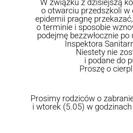
W związku z dzisiejszą ko
o otwarciu przedszkoli w 
epidemii pragnę przekazać
o terminie i sposobie wzn
podejmę bezzwłocznie po 
Inspektora Sanitar
Niestety nie zo
i podane do p
Proszę o cierp
Prosimy rodziców o zabranie
i wtorek (5.05) w godzinach