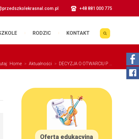
@przedszkolekrasnal.com.pl
+48 881 000 775
SZKOLE
RODZIC
KONTAKT
tutaj:
Home
>
Aktualności
>
DECYZJA O OTWARCIU P ...
Oferta edukacyjna