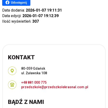
Udostępnij
Data dodania:
2026-01-07 19:11:31
Data edycji:
2026-01-07 19:12:39
Ilość wyświetleń:
307
KONTAKT
Adres pocztowy:
80-059 Gdańsk
ul. Żuławska 108
+48 881 000 775
przedszkole@przedszkolekrasnal.com.pl
BĄDŹ Z NAMI