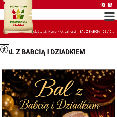
Jesteś tutaj:
Home
>
Aktualności
>
BAL Z BABCIĄ I DZIAD ...
BAL Z BABCIĄ I DZIADKIEM