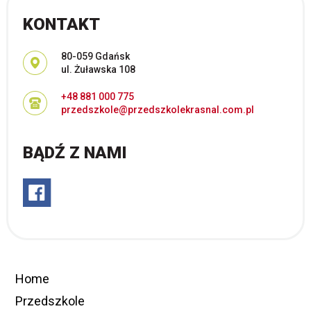
KONTAKT
Adres pocztowy:
80-059 Gdańsk
ul. Żuławska 108
+48 881 000 775
przedszkole@przedszkolekrasnal.com.pl
BĄDŹ Z NAMI
Home
Przedszkole