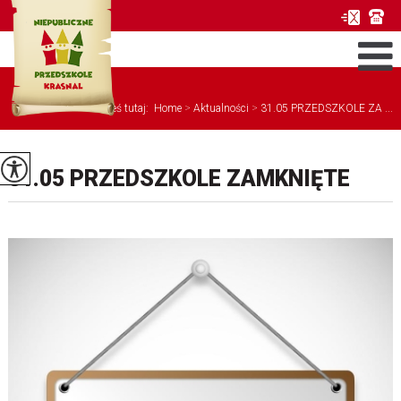
Jesteś tutaj:
Home
>
Aktualności
>
31.05 PRZEDSZKOLE ZA ...
31.05 PRZEDSZKOLE ZAMKNIĘTE