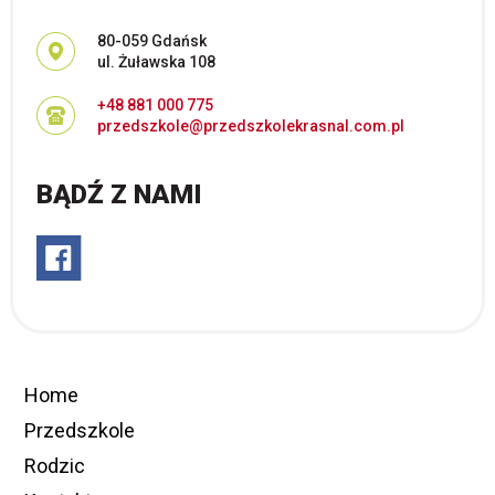
Adres pocztowy:
80-059 Gdańsk
ul. Żuławska 108
+48 881 000 775
przedszkole@przedszkolekrasnal.com.pl
BĄDŹ Z NAMI
Home
Przedszkole
Rodzic